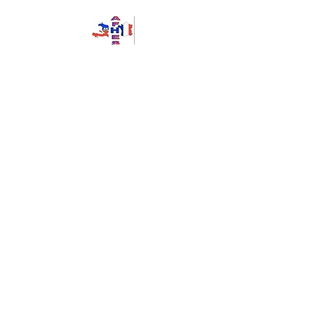
AFHES: Association
Franco-Haïtienne
d'Echanges et de
Solidarités
Association loi 1901